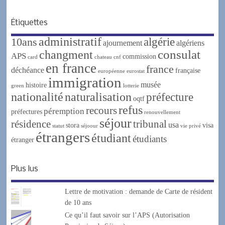
Étiquettes
administratif
algérie
10ans
ajournement
algériens
changment
consulat
APS
commission
card
chateau
cnf
en france
france
déchéance
française
européenne
eurostat
immigration
musée
histoire
green
lotterie
nationalité
naturalisation
préfecture
oqtf
refus
recours
péremption
préfectures
renouvellement
séjour
résidence
tribunal
usa
stora
visa
statut
séjoour
vie privé
étrangers
étudiant
étudiants
étranger
Plus lus
Lettre de motivation : demande de Carte de résident
de 10 ans
Ce qu’il faut savoir sur l’APS (Autorisation