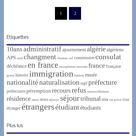
1
2
Étiquettes
administratif
algérie
10ans
ajournement
algériens
changment
consulat
APS
commission
card
chateau
cnf
en france
france
déchéance
française
européenne
eurostat
immigration
musée
histoire
green
lotterie
nationalité
naturalisation
préfecture
oqtf
refus
recours
péremption
préfectures
renouvellement
séjour
résidence
tribunal
usa
stora
visa
statut
séjoour
vie privé
étrangers
étudiant
étudiants
étranger
Plus lus