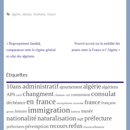
algérie
,
alumni
,
étudiants
,
france
«
Regroupement familial,
Nouvel accord sur la mobilité des
comparaison entre le régime général
jeunes entre la France et l’Algérie
»
et celui des algériens
Étiquettes
administratif
algérie
10ans
ajournement
algériens
changment
consulat
APS
commission
card
chateau
cnf
en france
france
déchéance
française
européenne
eurostat
immigration
musée
histoire
green
lotterie
nationalité
naturalisation
préfecture
oqtf
refus
recours
péremption
préfectures
renouvellement