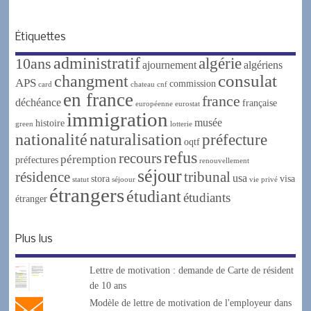
Étiquettes
administratif
algérie
10ans
ajournement
algériens
changment
consulat
APS
commission
card
chateau
cnf
en france
france
déchéance
française
européenne
eurostat
immigration
musée
histoire
green
lotterie
nationalité
naturalisation
préfecture
oqtf
refus
recours
péremption
préfectures
renouvellement
séjour
résidence
tribunal
usa
stora
visa
statut
séjoour
vie privé
étrangers
étudiant
étudiants
étranger
Plus lus
Lettre de motivation : demande de Carte de résident
de 10 ans
Modèle de lettre de motivation de l'employeur dans