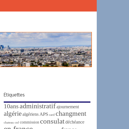
Étiquettes
administratif
10ans
ajournement
changment
algérie
APS
algériens
card
consulat
déchéance
commission
chateau
cnf
en france