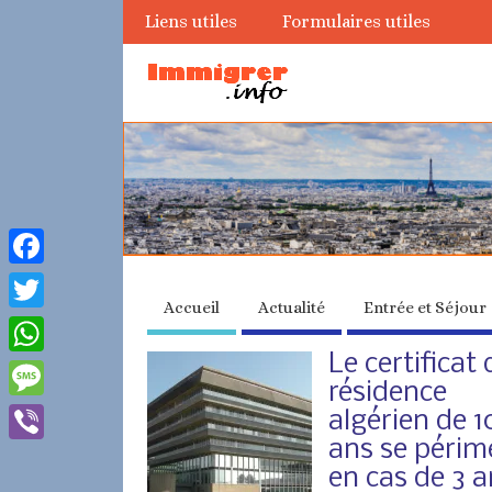
Liens utiles
Formulaires utiles
Facebook
Accueil
Actualité
Entrée et Séjour
Twitter
Le certificat 
WhatsApp
résidence
Message
algérien de 1
ans se périm
Viber
en cas de 3 