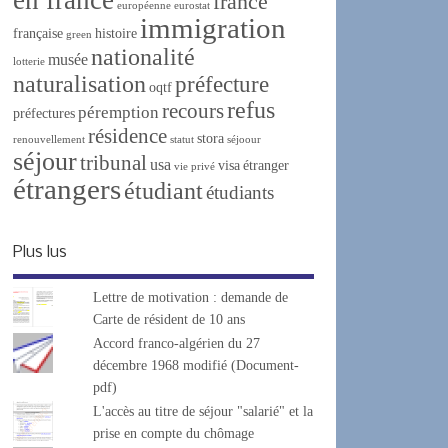
france
européenne
eurostat
immigration
française
histoire
green
nationalité
musée
lotterie
naturalisation
préfecture
oqtf
refus
recours
péremption
préfectures
résidence
stora
renouvellement
statut
séjoour
séjour
tribunal
usa
visa
étranger
vie privé
étrangers
étudiant
étudiants
Plus lus
Lettre de motivation : demande de
Carte de résident de 10 ans
Accord franco-algérien du 27
décembre 1968 modifié (Document-
pdf)
L'accès au titre de séjour "salarié" et la
prise en compte du chômage