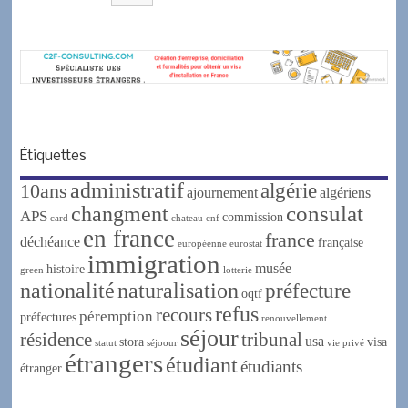
Étiquettes
administratif
algérie
10ans
ajournement
algériens
changment
consulat
APS
commission
card
chateau
cnf
en france
france
déchéance
française
européenne
eurostat
immigration
musée
histoire
green
lotterie
nationalité
naturalisation
préfecture
oqtf
refus
recours
péremption
préfectures
renouvellement
séjour
résidence
tribunal
usa
stora
visa
statut
séjoour
vie privé
étrangers
étudiant
étudiants
étranger