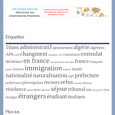
Étiquettes
administratif
algérie
10ans
ajournement
algériens
changment
consulat
APS
commission
card
chateau
cnf
en france
france
déchéance
française
européenne
eurostat
immigration
musée
histoire
green
lotterie
nationalité
naturalisation
préfecture
oqtf
refus
recours
péremption
préfectures
renouvellement
séjour
résidence
tribunal
usa
stora
visa
statut
séjoour
vie privé
étrangers
étudiant
étudiants
étranger
Plus lus