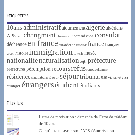
Étiquettes
administratif
algérie
10ans
ajournement
algériens
changment
consulat
APS
commission
card
chateau
cnf
en france
france
déchéance
française
européenne
eurostat
immigration
musée
histoire
green
lotterie
nationalité
naturalisation
préfecture
oqtf
refus
recours
péremption
préfectures
renouvellement
séjour
résidence
tribunal
usa
stora
visa
statut
séjoour
vie privé
étrangers
étudiant
étudiants
étranger
Plus lus
Lettre de motivation : demande de Carte de résident
de 10 ans
Ce qu’il faut savoir sur l’APS (Autorisation