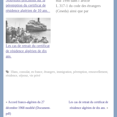
Nouvelles précisions sur la
mai 1998 dans l’article
péremption du certificat de
L.317-1 du code des étrangers
résidence algérien de 10 ans.
(Ceseda) ainsi que par
l’article 7 ter de l’accord
franco-algérien du 27
décembre 1968 modifié. Elle
est destinée aux étrangers
ayant résidé en France sous
couvert d’une carte…
Les cas de retrait du certificat
de résidence algérien de dix
ans.
10ans
,
consulat
,
en france
,
étrangers
,
immigration
,
péremption
,
renouvellement
,
résidence
,
séjoour
,
vie privé
«
Accord franco-algérien du 27
Les cas de retrait du certificat de
décembre 1968 modifié (Document-
résidence algérien de dix ans.
»
pdf)