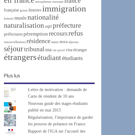
france
européenne
eurostat
immigration
française
histoire
green
nationalité
musée
lotterie
naturalisation
préfecture
oqtf
refus
recours
péremption
préfectures
résidence
stora
renouvellement
statut
séjoour
séjour
tribunal
usa
visa
étranger
vie privé
étrangers
étudiant
étudiants
Plus lus
Lettre de motivation : demande de
Carte de résident de 10 ans
Nouveau guide des stages étudiants
publié en mai 2015
Régularisation, l'importance de garder
les preuves de présence en France
Rapport de l'IGA sur l'accueil des