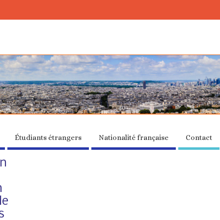
Étudiants étrangers
Nationalité française
Contact
on
n
le
s