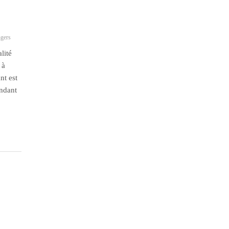
ngers
lité
 à
nt est
endant