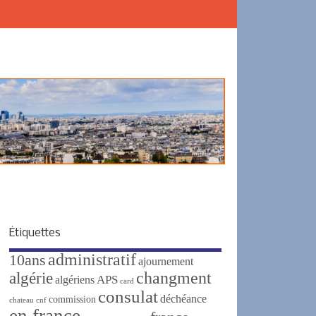
Étiquettes
administratif
10ans
ajournement
changment
algérie
APS
algériens
card
consulat
déchéance
commission
chateau
cnf
en france