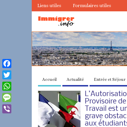
Liens utiles
Formulaires utiles
Facebook
Accueil
Actualité
Entrée et Séjour
Twitter
L’Autorisati
WhatsApp
Provisoire de
Message
Travail est u
grave obstac
Viber
aux étudiant