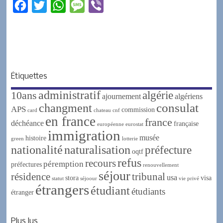
F
T
W
M
V
a
w
h
e
i
c
i
a
s
b
e
t
t
s
e
b
t
s
a
r
Étiquettes
o
e
A
g
administratif
algérie
10ans
o
r
p
e
ajournement
algériens
changment
consulat
APS
k
p
commission
card
chateau
cnf
en france
france
déchéance
française
européenne
eurostat
immigration
musée
histoire
green
lotterie
nationalité
naturalisation
préfecture
oqtf
refus
recours
péremption
préfectures
renouvellement
séjour
résidence
tribunal
usa
stora
visa
statut
séjoour
vie privé
étrangers
étudiant
étudiants
étranger
Plus lus