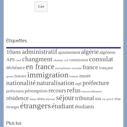
Lire
Étiquettes
administratif
algérie
10ans
ajournement
algériens
changment
consulat
APS
commission
card
chateau
cnf
en france
france
déchéance
française
européenne
eurostat
immigration
musée
histoire
green
lotterie
nationalité
naturalisation
préfecture
oqtf
refus
recours
péremption
préfectures
renouvellement
séjour
résidence
tribunal
usa
stora
visa
statut
séjoour
vie privé
étrangers
étudiant
étudiants
étranger
Plus lus