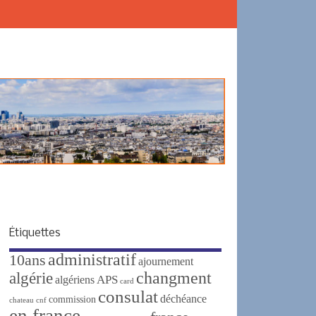
Étiquettes
administratif
10ans
ajournement
changment
algérie
APS
algériens
card
consulat
déchéance
commission
chateau
cnf
en france