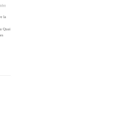
tobre
re la
au Quai
des