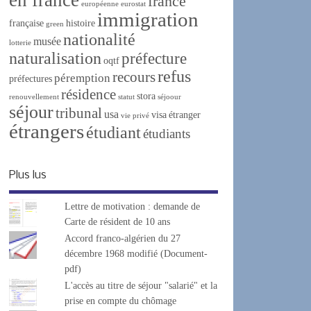
france
européenne
eurostat
immigration
française
histoire
green
nationalité
musée
lotterie
naturalisation
préfecture
oqtf
refus
recours
péremption
préfectures
résidence
stora
renouvellement
statut
séjoour
séjour
tribunal
usa
visa
étranger
vie privé
étrangers
étudiant
étudiants
Plus lus
Lettre de motivation : demande de
Carte de résident de 10 ans
Accord franco-algérien du 27
décembre 1968 modifié (Document-
pdf)
L'accès au titre de séjour "salarié" et la
prise en compte du chômage