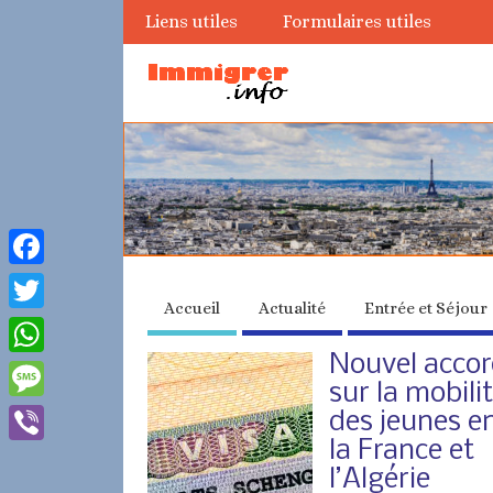
Liens utiles
Formulaires utiles
Facebook
Accueil
Actualité
Entrée et Séjour
Twitter
Nouvel acco
WhatsApp
sur la mobili
Message
des jeunes e
la France et
Viber
l’Algérie