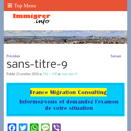
Top Menu
Précédent
Suivant
sans-titre-9
Publié
13 octobre 2016
at
594 × 169
in
sans-titre-9
.
F
T
W
M
V