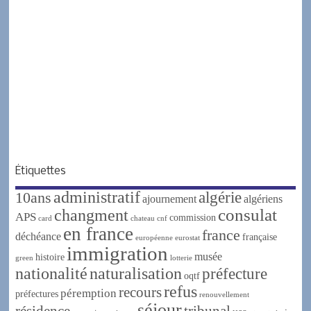
Étiquettes
administratif
algérie
10ans
ajournement
algériens
changment
consulat
APS
commission
card
chateau
cnf
en france
france
déchéance
française
européenne
eurostat
immigration
musée
histoire
green
lotterie
nationalité
naturalisation
préfecture
oqtf
refus
recours
péremption
préfectures
renouvellement
séjour
résidence
tribunal