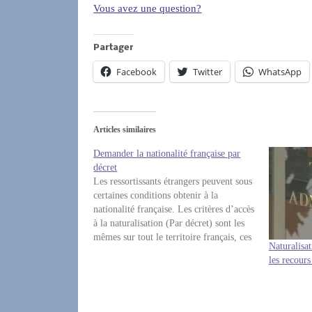
Vous avez une question?
Partager
Facebook
Twitter
WhatsApp
Articles similaires
Demander la nationalité française par
décret
Les ressortissants étrangers peuvent sous
certaines conditions obtenir à la
nationalité française. Les critères d’accès
à la naturalisation (Par décret) sont les
mêmes sur tout le territoire français, ces
Naturalisat
critères sont définis dans le Code civil
les recours
français. En revanche, la procédure à
suivre pour demander la nationalité
française est sensiblement…