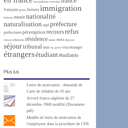
france
européenne
eurostat
immigration
française
histoire
green
nationalité
musée
lotterie
naturalisation
préfecture
oqtf
refus
recours
péremption
préfectures
résidence
stora
renouvellement
statut
séjoour
séjour
tribunal
usa
visa
étranger
vie privé
étrangers
étudiant
étudiants
Plus lus
Lettre de motivation : demande de
Carte de résident de 10 ans
Accord franco-algérien du 27
décembre 1968 modifié (Document-
pdf)
Modèle de lettre de motivation de
l'employeur dans la procédure de CDS