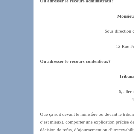
Où adresser le recours administratif?
Monsieur
Sous direction d
12 Rue Fr
Où adresser le recours contentieux?
Tribuna
6, allée
4
Que ça soit devant le ministère ou devant le tribun
c’est mieux), comporter une explication précise de
décision de refus, d’ajournement ou d’irrecevabilité