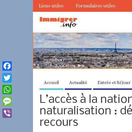
Liens utiles
Formulaires utiles
Facebook
Accueil
Actualité
Entrée et Séjour
Twitter
L’accès à la natio
WhatsApp
naturalisation : d
Message
recours
Viber