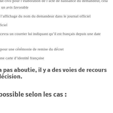
état civil pour l’élaboration de l’acte de naissance du demandeur, cela
s un avis favorable
r l’affichage du nom du demandeur dans le journal officiel
ficiel
evra un courrier lui indiquant qu’il est français depuis une date
e pour une cérémonie de remise du décret
ne carte d’identité française
 pas aboutie, il y a des voies de recours
décision.
ossible selon les cas :