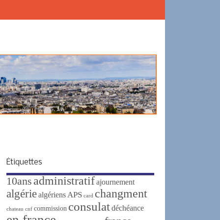
Étiquettes
administratif
10ans
ajournement
changment
algérie
APS
algériens
card
consulat
déchéance
commission
chateau
cnf
en france