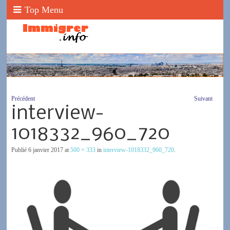
Top Menu
Précédent
Suivant
interview-
1018332_960_720
Publié
6 janvier 2017
at
500 × 333
in
interview-1018332_960_720
.