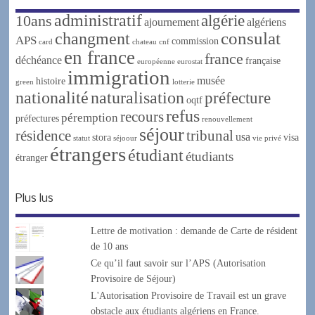
administratif
algérie
10ans
ajournement
algériens
changment
consulat
APS
commission
card
chateau
cnf
en france
france
déchéance
française
européenne
eurostat
immigration
musée
histoire
green
lotterie
nationalité
naturalisation
préfecture
oqtf
refus
recours
péremption
préfectures
renouvellement
séjour
résidence
tribunal
usa
stora
visa
statut
séjoour
vie privé
étrangers
étudiant
étudiants
étranger
Plus lus
Lettre de motivation : demande de Carte de résident
de 10 ans
Ce qu’il faut savoir sur l’APS (Autorisation
Provisoire de Séjour)
L'Autorisation Provisoire de Travail est un grave
obstacle aux étudiants algériens en France.