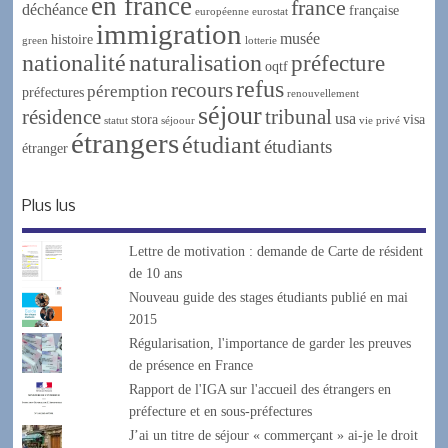
en france
france
déchéance
française
européenne
eurostat
immigration
musée
histoire
green
lotterie
nationalité
naturalisation
préfecture
oqtf
refus
recours
péremption
préfectures
renouvellement
séjour
résidence
tribunal
usa
stora
visa
statut
séjoour
vie privé
étrangers
étudiant
étudiants
étranger
Plus lus
Lettre de motivation : demande de Carte de résident
de 10 ans
Nouveau guide des stages étudiants publié en mai
2015
Régularisation, l'importance de garder les preuves
de présence en France
Rapport de l'IGA sur l'accueil des étrangers en
préfecture et en sous-préfectures
J’ai un titre de séjour « commerçant » ai-je le droit