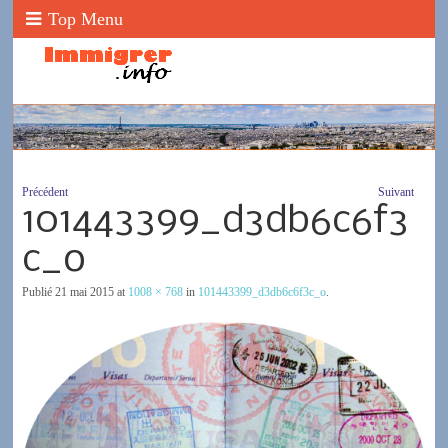
Top Menu
Précédent
Suivant
101443399_d3db6c6f3
c_o
Publié
21 mai 2015
at
1008 × 768
in
101443399_d3db6c6f3c_o
.