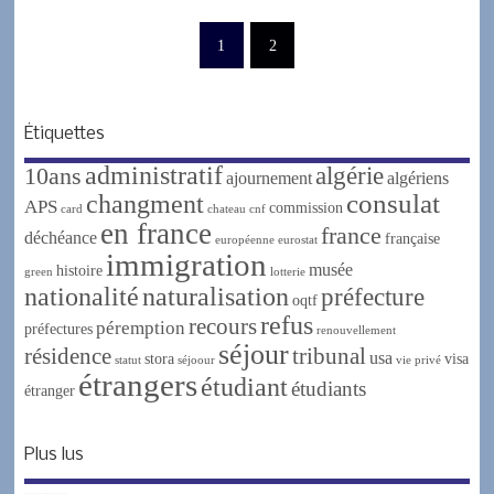
1
2
Étiquettes
administratif
algérie
10ans
ajournement
algériens
changment
consulat
APS
commission
card
chateau
cnf
en france
france
déchéance
française
européenne
eurostat
immigration
musée
histoire
green
lotterie
nationalité
naturalisation
préfecture
oqtf
refus
recours
péremption
préfectures
renouvellement
séjour
résidence
tribunal
usa
stora
visa
statut
séjoour
vie privé
étrangers
étudiant
étudiants
étranger
Plus lus