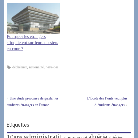
Pourquoi les étrangers
s’inquiètent sur leurs dossiers
en cours?
déchéance
,
nationalité
,
pays-bas
«
Une étude préconise de garder les
L’École des Ponts veut plus
étudiants étrangers en France.
d’étudiants étrangers
»
Étiquettes
administratif
algérie
10ans
ajournement
algériens