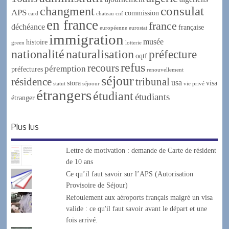
changment
consulat
APS
commission
card
chateau
cnf
en france
france
déchéance
française
européenne
eurostat
immigration
musée
histoire
green
lotterie
nationalité
naturalisation
préfecture
oqtf
refus
recours
péremption
préfectures
renouvellement
séjour
résidence
tribunal
usa
stora
visa
statut
séjoour
vie privé
étrangers
étudiant
étudiants
étranger
Plus lus
Lettre de motivation : demande de Carte de résident
de 10 ans
Ce qu’il faut savoir sur l’APS (Autorisation
Provisoire de Séjour)
Refoulement aux aéroports français malgré un visa
valide : ce qu'il faut savoir avant le départ et une
fois arrivé.