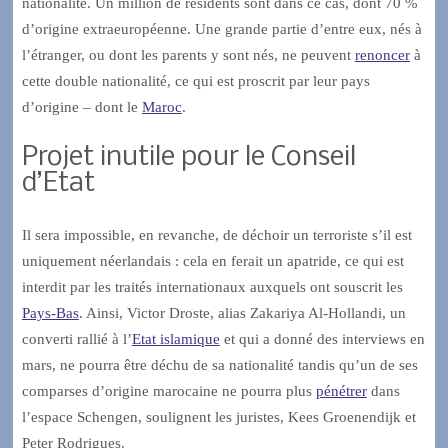
nationalité. Un million de résidents sont dans ce cas, dont 70 %
d’origine extraeuropéenne. Une grande partie d’entre eux, nés à
l’étranger, ou dont les parents y sont nés, ne peuvent
renoncer
à
cette double nationalité, ce qui est proscrit par leur pays
d’origine – dont le
Maroc
.
Projet inutile pour le Conseil
d’Etat
Il sera impossible, en revanche, de déchoir un terroriste s’il est
uniquement néerlandais : cela en ferait un apatride, ce qui est
interdit par les traités internationaux auxquels ont souscrit les
Pays-Bas
. Ainsi, Victor Droste, alias Zakariya Al-Hollandi, un
converti rallié à l’
Etat islamique
et qui a donné des interviews en
mars, ne pourra être déchu de sa nationalité tandis qu’un de ses
comparses d’origine marocaine ne pourra plus
pénétrer
dans
l’espace Schengen, soulignent les juristes, Kees Groenendijk et
Peter Rodrigues.