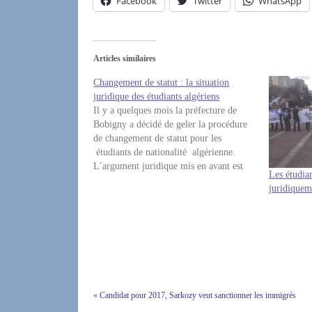
Facebook
Twitter
WhatsApp
Articles similaires
Changement de statut : la situation
juridique des étudiants algériens
Il y a quelques mois la préfecture de
Bobigny a décidé de geler la procédure
de changement de statut pour les
étudiants de nationalité algérienne.
L’argument juridique mis en avant est
Les étudia
qu’un visa long séjour portant la
juridiquem
mention du certificat demandé serait
requis par l’accord franco-algérien du
27 décembre 1968…
«
Candidat pour 2017, Sarkozy veut sanctionner les immigrés