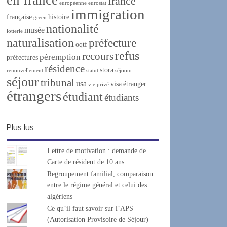
france
européenne
eurostat
immigration
française
histoire
green
nationalité
musée
lotterie
naturalisation
préfecture
oqtf
refus
recours
péremption
préfectures
résidence
stora
renouvellement
statut
séjoour
séjour
tribunal
usa
visa
étranger
vie privé
étrangers
étudiant
étudiants
Plus lus
Lettre de motivation : demande de
Carte de résident de 10 ans
Regroupement familial, comparaison
entre le régime général et celui des
algériens
Ce qu’il faut savoir sur l’APS
(Autorisation Provisoire de Séjour)