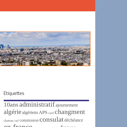
Étiquettes
administratif
10ans
ajournement
changment
algérie
APS
algériens
card
consulat
déchéance
commission
chateau
cnf
en france