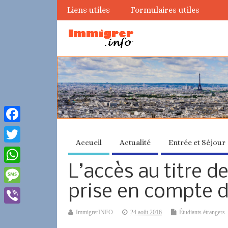
Liens utiles
Formulaires utiles
Facebook
Accueil
Actualité
Entrée et Séjour
Twitter
L’accès au titre de
WhatsApp
prise en compte 
Message
Viber
ImmigrerINFO
24 août 2016
Étudiants étrangers