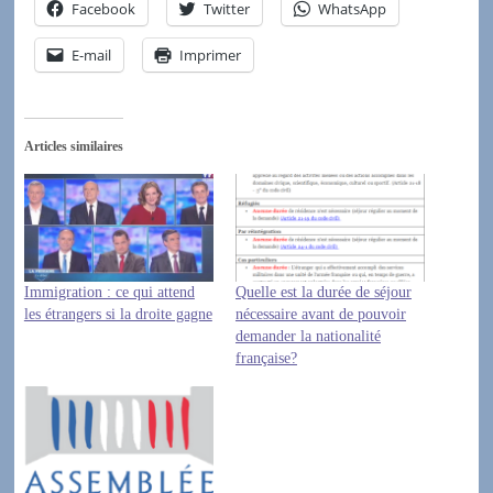
Facebook
Twitter
WhatsApp
E-mail
Imprimer
Articles similaires
Immigration : ce qui attend
Quelle est la durée de séjour
les étrangers si la droite gagne
nécessaire avant de pouvoir
demander la nationalité
française?