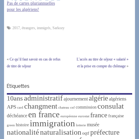
Pas de cartes pluriannuelles
pour les algériens!
2017
,
étrangers
,
immigrés
,
Sarkozy
«
Ce qu’il faut savoir en cas de refus
L’accès au titre de séjour « salarié »
de titre de séjour
et la prise en compte du chômage
»
Étiquettes
administratif
algérie
10ans
ajournement
algériens
changment
consulat
APS
commission
card
chateau
cnf
en france
france
déchéance
française
européenne
eurostat
immigration
musée
histoire
green
lotterie
nationalité
naturalisation
préfecture
oqtf