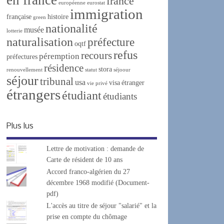
france
européenne
eurostat
immigration
française
histoire
green
nationalité
musée
lotterie
naturalisation
préfecture
oqtf
refus
recours
péremption
préfectures
résidence
stora
renouvellement
statut
séjoour
séjour
tribunal
usa
visa
étranger
vie privé
étrangers
étudiant
étudiants
Plus lus
Lettre de motivation : demande de
Carte de résident de 10 ans
Accord franco-algérien du 27
décembre 1968 modifié (Document-
pdf)
L'accès au titre de séjour "salarié" et la
prise en compte du chômage