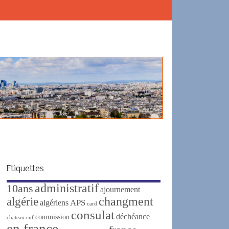
Étiquettes
administratif
10ans
ajournement
changment
algérie
APS
algériens
card
consulat
déchéance
commission
chateau
cnf
en france