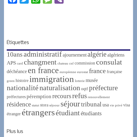
a
w
h
e
i
c
i
a
s
b
e
t
t
s
e
b
t
s
a
r
Étiquettes
o
e
A
g
administratif
algérie
10ans
o
r
p
e
ajournement
algériens
changment
consulat
APS
k
p
commission
card
chateau
cnf
en france
france
déchéance
française
européenne
eurostat
immigration
musée
histoire
green
lotterie
nationalité
naturalisation
préfecture
oqtf
refus
recours
péremption
préfectures
renouvellement
séjour
résidence
tribunal
usa
stora
visa
statut
séjoour
vie privé
étrangers
étudiant
étudiants
étranger
Plus lus