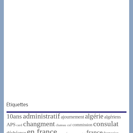
Étiquettes
administratif
algérie
10ans
ajournement
algériens
changment
consulat
APS
commission
card
chateau
cnf
en france
france
déchéance