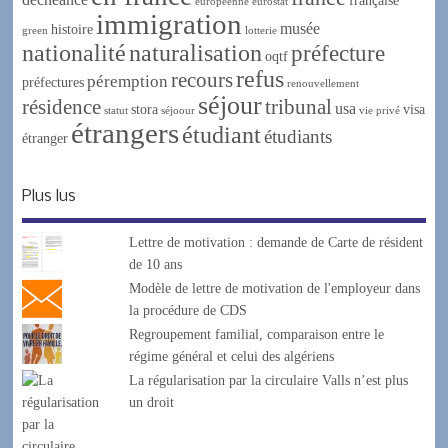
française
européenne
eurostat
immigration
musée
histoire
green
lotterie
nationalité
naturalisation
préfecture
oqtf
refus
recours
péremption
préfectures
renouvellement
séjour
résidence
tribunal
usa
stora
visa
statut
séjoour
vie privé
étrangers
étudiant
étudiants
étranger
Plus lus
Lettre de motivation : demande de Carte de résident
de 10 ans
Modèle de lettre de motivation de l'employeur dans
la procédure de CDS
Regroupement familial, comparaison entre le
régime général et celui des algériens
La régularisation par la circulaire Valls n’est plus
un droit