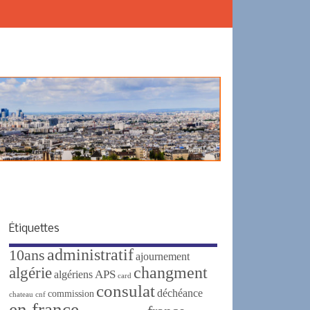
Étiquettes
administratif
10ans
ajournement
changment
algérie
APS
algériens
card
consulat
déchéance
commission
chateau
cnf
en france