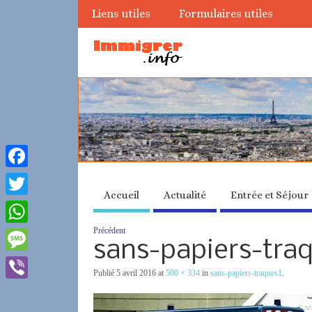
Liens utiles
Formulaires utiles
Facebook
Accueil
Actualité
Entrée et Séjour
Twitter
Précédent
WhatsApp
sans-papiers-tra
Message
Publié
5 avril 2016
at
500 × 334
in
sans-papiers-traques1
.
Viber