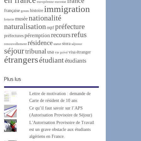
france
européenne
eurostat
immigration
française
histoire
green
nationalité
musée
lotterie
naturalisation
préfecture
oqtf
refus
recours
péremption
préfectures
résidence
stora
renouvellement
statut
séjoour
séjour
tribunal
usa
visa
étranger
vie privé
étrangers
étudiant
étudiants
Plus lus
Lettre de motivation : demande de
Carte de résident de 10 ans
Ce qu’il faut savoir sur l’APS
(Autorisation Provisoire de Séjour)
L'Autorisation Provisoire de Travail
est un grave obstacle aux étudiants
algériens en France.