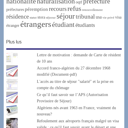
nationalité
naturalisation
préfecture
oqtf
refus
recours
péremption
préfectures
renouvellement
séjour
résidence
tribunal
usa
stora
visa
statut
séjoour
vie privé
étrangers
étudiant
étudiants
étranger
Plus lus
Lettre de motivation : demande de Carte de résident
de 10 ans
Accord franco-algérien du 27 décembre 1968
modifié (Document-pdf)
L'accès au titre de séjour "salarié" et la prise en
compte du chômage
Ce qu’il faut savoir sur l’APS (Autorisation
Provisoire de Séjour)
Algériens nés avant 1963 en France, vraiment du
nouveau?
Refoulement aux aéroports français malgré un visa
valide : ce qu'il faut savoir avant le départ et une