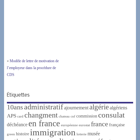
«
Modèle de lettre de motivation de
l’employeur dans la procédure de
CDS
Étiquettes
administratif
algérie
10ans
ajournement
algériens
changment
consulat
APS
commission
card
chateau
cnf
en france
france
déchéance
française
européenne
eurostat
immigration
musée
histoire
green
lotterie