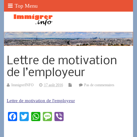
Top Menu
Lettre de motivation
de l’employeur
ImmigrerINFO
17 août 2016
Pas de commentaires
Lettre de motivation de l'employeur
F
T
W
M
V
a
w
h
e
i
c
i
a
s
b