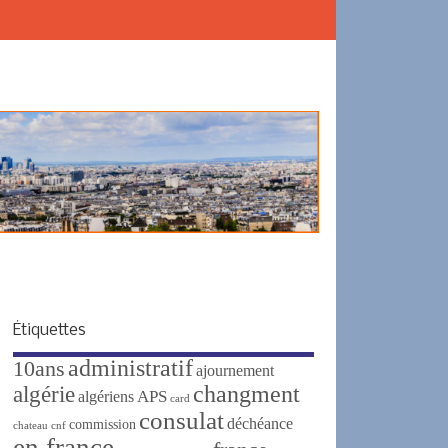
Étiquettes
administratif
10ans
ajournement
changment
algérie
APS
algériens
card
consulat
déchéance
commission
chateau
cnf
en france