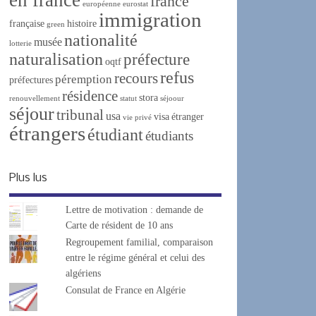
france
européenne
eurostat
immigration
française
histoire
green
nationalité
musée
lotterie
naturalisation
préfecture
oqtf
refus
recours
péremption
préfectures
résidence
stora
renouvellement
statut
séjoour
séjour
tribunal
usa
visa
étranger
vie privé
étrangers
étudiant
étudiants
Plus lus
Lettre de motivation : demande de
Carte de résident de 10 ans
Regroupement familial, comparaison
entre le régime général et celui des
algériens
Consulat de France en Algérie