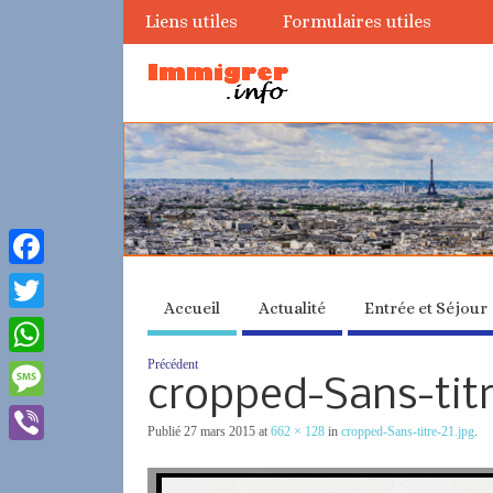
Liens utiles
Formulaires utiles
Facebook
Accueil
Actualité
Entrée et Séjour
Twitter
Précédent
WhatsApp
cropped-Sans-titr
Message
Publié
27 mars 2015
at
662 × 128
in
cropped-Sans-titre-21.jpg
.
Viber