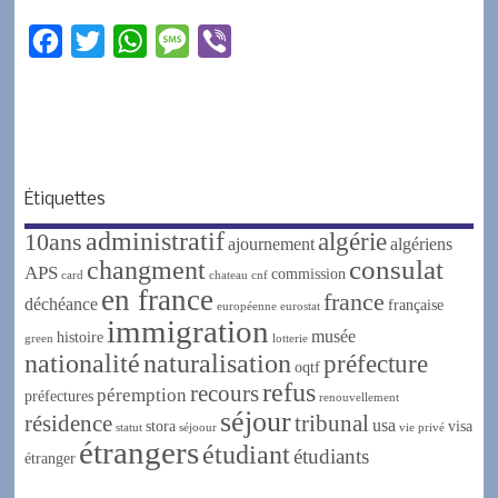
F
T
W
M
V
a
w
h
e
i
c
i
a
s
b
e
t
t
s
e
b
t
s
a
r
Étiquettes
o
e
A
g
administratif
algérie
10ans
o
r
p
e
ajournement
algériens
changment
consulat
APS
k
p
commission
card
chateau
cnf
en france
france
déchéance
française
européenne
eurostat
immigration
musée
histoire
green
lotterie
nationalité
naturalisation
préfecture
oqtf
refus
recours
péremption
préfectures
renouvellement
séjour
résidence
tribunal
usa
stora
visa
statut
séjoour
vie privé
étrangers
étudiant
étudiants
étranger