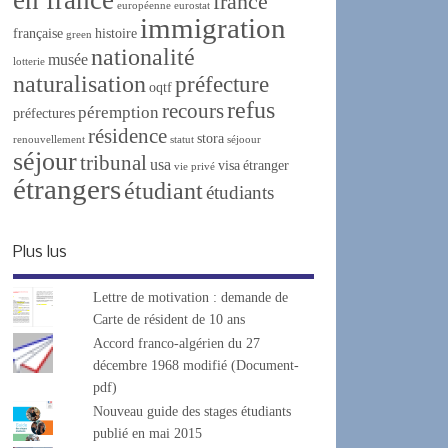
france
européenne
eurostat
immigration
française
histoire
green
nationalité
musée
lotterie
naturalisation
préfecture
oqtf
refus
recours
péremption
préfectures
résidence
stora
renouvellement
statut
séjoour
séjour
tribunal
usa
visa
étranger
vie privé
étrangers
étudiant
étudiants
Plus lus
Lettre de motivation : demande de
Carte de résident de 10 ans
Accord franco-algérien du 27
décembre 1968 modifié (Document-
pdf)
Nouveau guide des stages étudiants
publié en mai 2015