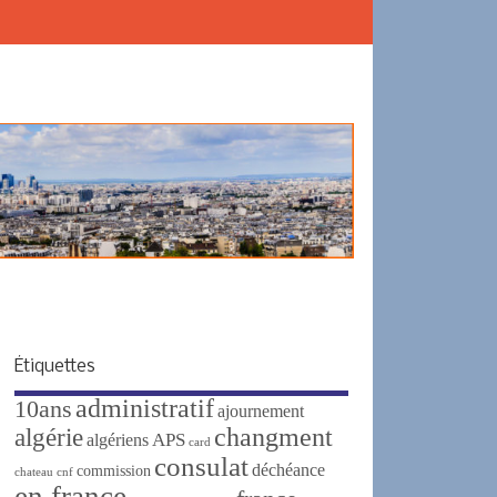
Étiquettes
administratif
10ans
ajournement
changment
algérie
APS
algériens
card
consulat
déchéance
commission
chateau
cnf
en france