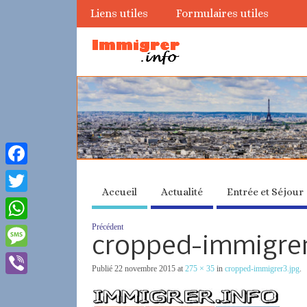
Liens utiles
Formulaires utiles
Facebook
Accueil
Actualité
Entrée et Séjour
Twitter
Précédent
WhatsApp
cropped-immigrer
Message
Publié
22 novembre 2015
at
275 × 35
in
cropped-immigrer3.jpg
.
Viber