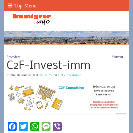
Top Menu
Précédent
Suivant
C2F-Invest-imm
Publié
16 août 2018
at
970 × 250
in
C2F-Invest-imm
.
F
T
W
M
V