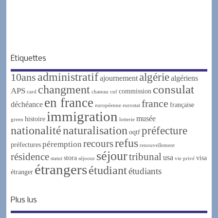
a
w
h
e
i
c
i
a
s
b
e
t
t
s
e
b
t
s
a
r
Étiquettes
o
e
A
g
administratif
algérie
10ans
o
r
p
e
ajournement
algériens
changment
consulat
APS
k
p
commission
card
chateau
cnf
en france
france
déchéance
française
européenne
eurostat
immigration
musée
histoire
green
lotterie
nationalité
naturalisation
préfecture
oqtf
refus
recours
péremption
préfectures
renouvellement
séjour
résidence
tribunal
usa
stora
visa
statut
séjoour
vie privé
étrangers
étudiant
étudiants
étranger
Plus lus