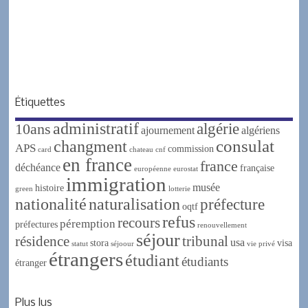
Étiquettes
administratif
algérie
10ans
ajournement
algériens
changment
consulat
APS
commission
card
chateau
cnf
en france
france
déchéance
française
européenne
eurostat
immigration
musée
histoire
green
lotterie
nationalité
naturalisation
préfecture
oqtf
refus
recours
péremption
préfectures
renouvellement
séjour
résidence
tribunal
usa
stora
visa
statut
séjoour
vie privé
étrangers
étudiant
étudiants
étranger
Plus lus