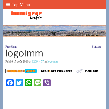
Top Menu
Précédent
Suivant
logoimm
Publié
17 août 2016
at
1269 × 57
in
logoimm
.
F
T
W
M
V
a
w
h
e
i
c
i
a
s
b
e
t
t
s
e