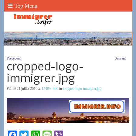
Top Menu
Précédent
Suivant
cropped-logo-
immigrer.jpg
Publié
21 juillet 2016
at
1440 × 300
in
cropped-logo-immigrer.jpg
.
F
T
W
M
V