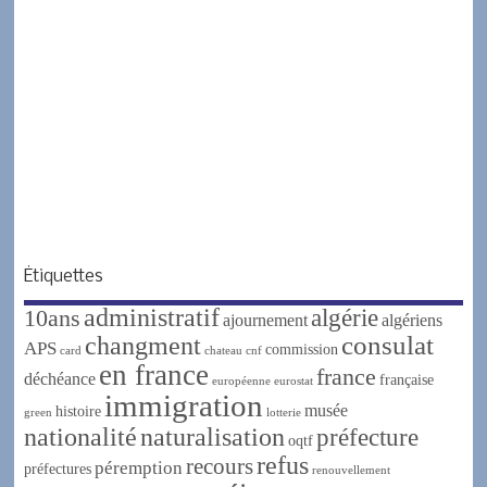
Étiquettes
administratif
algérie
10ans
ajournement
algériens
changment
consulat
APS
commission
card
chateau
cnf
en france
france
déchéance
française
européenne
eurostat
immigration
musée
histoire
green
lotterie
nationalité
naturalisation
préfecture
oqtf
refus
recours
péremption
préfectures
renouvellement