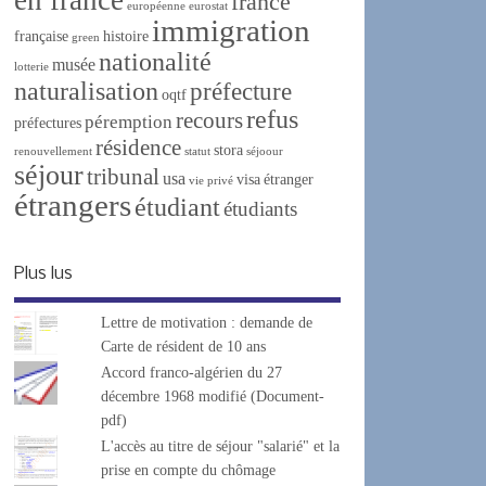
france
européenne
eurostat
immigration
française
histoire
green
nationalité
musée
lotterie
naturalisation
préfecture
oqtf
refus
recours
péremption
préfectures
résidence
stora
renouvellement
statut
séjoour
séjour
tribunal
usa
visa
étranger
vie privé
étrangers
étudiant
étudiants
Plus lus
Lettre de motivation : demande de
Carte de résident de 10 ans
Accord franco-algérien du 27
décembre 1968 modifié (Document-
pdf)
L'accès au titre de séjour "salarié" et la
prise en compte du chômage