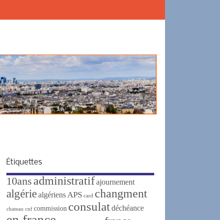
Étiquettes
administratif
10ans
ajournement
changment
algérie
APS
algériens
card
consulat
déchéance
commission
chateau
cnf
en france