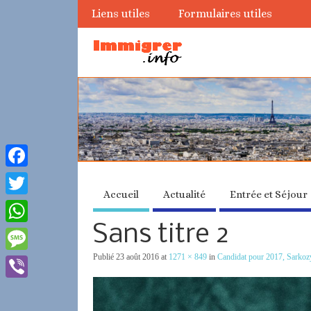
Liens utiles
Formulaires utiles
Facebook
Accueil
Actualité
Entrée et Séjour
Twitter
Sans titre 2
WhatsApp
Publié
23 août 2016
at
1271 × 849
in
Candidat pour 2017, Sarkozy
Message
Viber