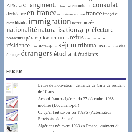
changment
consulat
APS
commission
card
chateau
cnf
en france
france
déchéance
française
européenne
eurostat
immigration
musée
histoire
green
lotterie
nationalité
naturalisation
préfecture
oqtf
refus
recours
péremption
préfectures
renouvellement
séjour
résidence
tribunal
usa
stora
visa
statut
séjoour
vie privé
étrangers
étudiant
étudiants
étranger
Plus lus
Lettre de motivation : demande de Carte de résident
de 10 ans
Accord franco-algérien du 27 décembre 1968
modifié (Document-pdf)
Ce qu’il faut savoir sur l’APS (Autorisation
Provisoire de Séjour)
Algériens nés avant 1963 en France, vraiment du