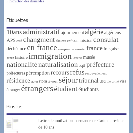
l’instruction des demandes
Étiquettes
administratif
algérie
10ans
ajournement
algériens
changment
consulat
APS
commission
card
chateau
cnf
en france
france
déchéance
française
européenne
eurostat
immigration
musée
histoire
green
lotterie
nationalité
naturalisation
préfecture
oqtf
refus
recours
péremption
préfectures
renouvellement
séjour
résidence
tribunal
usa
stora
visa
statut
séjoour
vie privé
étrangers
étudiant
étudiants
étranger
Plus lus
Lettre de motivation : demande de Carte de résident
de 10 ans