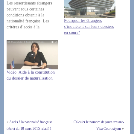
Les ressortissants étrangers
peuvent sous certaines
conditions obtenir à la
Pourquoi les étrangers
nationalité française. Les
s’inquiètent sur leurs dossiers
critères d’accès à la
en cours?
naturalisation (Par décret)
sont les mêmes sur tout le
territoire français, ces critères
sont définis dans le Code civil
français. En revanche, la
procédure à suivre pour
demander la nationalité
Vidéo. Aide à la constitution
française est sensiblement…
du dossier de naturalisation
«
Accès à la nationalité française
Calculer le nombre de jours restant-
décret du 19 mars 2015 relatif à
Visa Court séjour
»