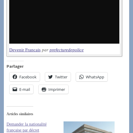
Devenir Francais
par
prefecturedepolice
Partager
Facebook
Twitter
WhatsApp
E-mail
Imprimer
Articles similaires
Demander la nationalité
française par décret