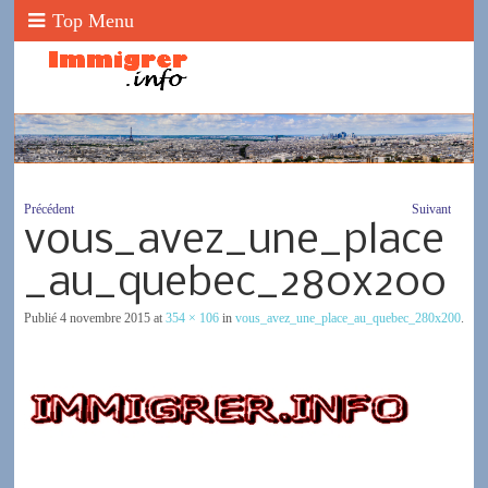
Top Menu
Précédent
Suivant
vous_avez_une_place
_au_quebec_280x200
Publié
4 novembre 2015
at
354 × 106
in
vous_avez_une_place_au_quebec_280x200
.