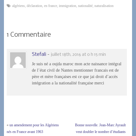
France ou à l’étranger),
algériens
,
déclaration
,
en france
,
immigration
,
nationalité
,
naturalisation
lorsque au moins un des
parents est français, la
nationalité française se
transmis d’une manière
1 Commentaire
automatique…
Stefali
-
juillet 18th, 2016 at 0 h 15 min
Je suis né a oujda maroc mon acte naissance intégral
de l’état civil de Nantes mentionner francais est de
père et mère françaises est ce que jai droit d’accès
intégration a la nationalité française merci
«
un amendement pour les Algériens
Bonne nouvelle. Jean-Marc Ayrault
nés en France avant 1963
veut doubler le nombre d’étudiants