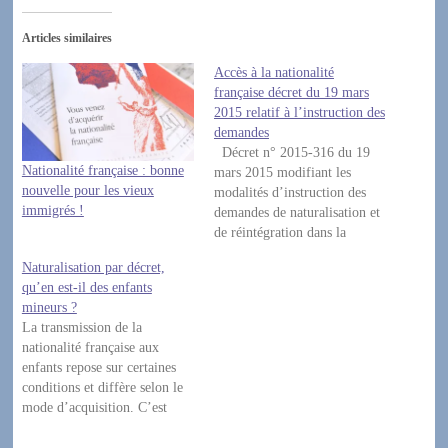
Articles similaires
Accès à la nationalité
française décret du 19 mars
2015 relatif à l’instruction des
demandes
Décret n° 2015-316 du 19
Nationalité française : bonne
mars 2015 modifiant les
nouvelle pour les vieux
modalités d’instruction des
immigrés !
demandes de naturalisation et
de réintégration dans la
nationalité française ainsi que
Naturalisation par décret,
des déclarations de nationalité
qu’en est-il des enfants
souscrites à raison du mariage
mineurs ?
NOR : INTV1504735D
La transmission de la
Publics concernés : étrangers
nationalité française aux
demandant l’acquisition de la
enfants repose sur certaines
nationalité française par
conditions et diffère selon le
décision de…
mode d’acquisition. C’est
ainsi que quelques soit le lieu
de naissance de l’enfant (en