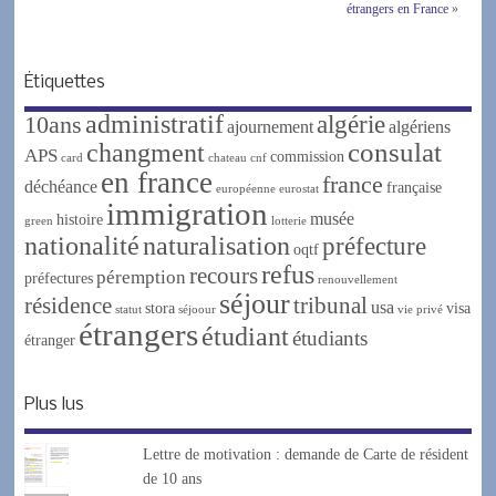
étrangers en France
»
Étiquettes
administratif
algérie
10ans
ajournement
algériens
changment
consulat
APS
commission
card
chateau
cnf
en france
france
déchéance
française
européenne
eurostat
immigration
musée
histoire
green
lotterie
nationalité
naturalisation
préfecture
oqtf
refus
recours
péremption
préfectures
renouvellement
séjour
résidence
tribunal
usa
stora
visa
statut
séjoour
vie privé
étrangers
étudiant
étudiants
étranger
Plus lus
Lettre de motivation : demande de Carte de résident
de 10 ans