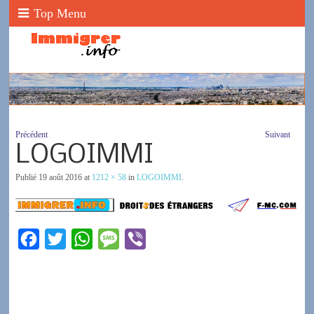
Top Menu
Précédent
Suivant
LOGOIMMI
Publié
19 août 2016
at
1212 × 58
in
LOGOIMMI
.
F
T
W
M
V
a
w
h
e
i
c
i
a
s
b
e
t
t
s
e