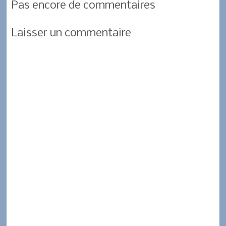
Pas encore de commentaires
b
t
s
a
r
o
e
A
g
Laisser un commentaire
o
r
p
e
k
p