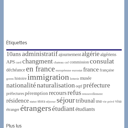
Étiquettes
administratif
algérie
10ans
ajournement
algériens
changment
consulat
APS
commission
card
chateau
cnf
en france
france
déchéance
française
européenne
eurostat
immigration
musée
histoire
green
lotterie
nationalité
naturalisation
préfecture
oqtf
refus
recours
péremption
préfectures
renouvellement
séjour
résidence
tribunal
usa
stora
visa
statut
séjoour
vie privé
étrangers
étudiant
étudiants
étranger
Plus lus