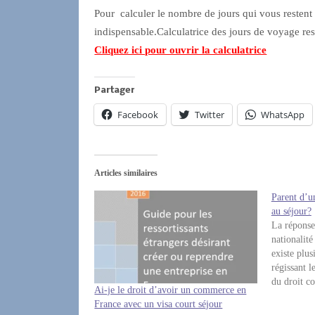
Pour calculer le nombre de jours qui vous restent d
indispensable.
Calculatrice des jours de voyage re
Cliquez ici pour ouvrir la calculatrice
Partager
Facebook
Twitter
WhatsApp
Articles similaires
Parent d’un
au séjour?
La réponse
nationalit
existe plus
régissant l
du droit c
Ai-je le droit d’avoir un commerce en
à charge d'
France avec un visa court séjour
dans certai