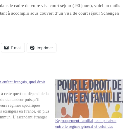
ans le cadre de votre visa court séjour (-90 jours), voici un outils
stant à accomplir sous couvert d’un visa de court séjour Schengen
E-mail
Imprimer
 enfant français, quel droit
 à cette question dépend de la
é du demandeur puisqu’il
ieurs régimes spécifiques
es étrangers en France, en plus
ommun. L’ascendant étranger
Regroupement familial, comparaison
un ressortissant français a,
entre le régime général et celui des
ns cas, un droit d'obtenir un