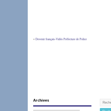
titre de sé
obtenir…
«
Devenir français-Vidéo Préfecture de Police
Archives