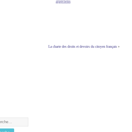
algériens
jour. Le visa long séjour pour
La charte des droits et devoirs du citoyen français
»