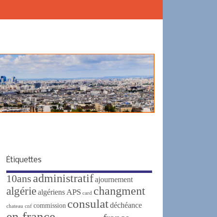
Étiquettes
administratif
10ans
ajournement
changment
algérie
APS
algériens
card
consulat
déchéance
commission
chateau
cnf
en france