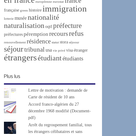
france
européenne
eurostat
immigration
française
histoire
green
nationalité
musée
lotterie
naturalisation
préfecture
oqtf
refus
recours
péremption
préfectures
résidence
stora
renouvellement
statut
séjoour
séjour
tribunal
usa
visa
étranger
vie privé
étrangers
étudiant
étudiants
Plus lus
Lettre de motivation : demande de
Carte de résident de 10 ans
Accord franco-algérien du 27
décembre 1968 modifié (Document-
pdf)
Arrêt du regroupement familial, tous
les étrangers célibataires et sans