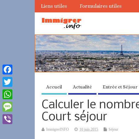
Liens utiles
Formulaires utiles
Facebook
Accueil
Actualité
Entrée et Séjour
Twitter
Calculer le nombre
WhatsApp
Court séjour
Message
Viber
ImmigrerINFO
10 juin 2015
Séjour