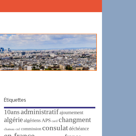
Étiquettes
administratif
10ans
ajournement
changment
algérie
APS
algériens
card
consulat
déchéance
commission
chateau
cnf
en france