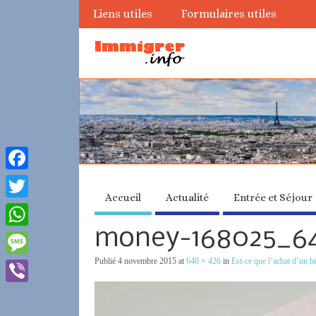
Liens utiles
Formulaires utiles
Facebook
Accueil
Actualité
Entrée et Séjour
Twitter
money-168025_6
WhatsApp
Publié
4 novembre 2015
at
640 × 426
in
Est-ce que l’achat d’un b
Message
Viber