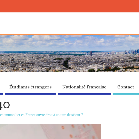
Étudiants étrangers
Nationalité française
Contact
40
ien immobilier en France ouvre droit à un titre de séjour ?
.