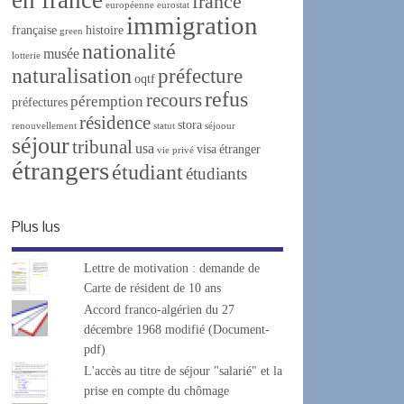
france
européenne
eurostat
immigration
française
histoire
green
nationalité
musée
lotterie
naturalisation
préfecture
oqtf
refus
recours
péremption
préfectures
résidence
stora
renouvellement
statut
séjoour
séjour
tribunal
usa
visa
étranger
vie privé
étrangers
étudiant
étudiants
Plus lus
Lettre de motivation : demande de
Carte de résident de 10 ans
Accord franco-algérien du 27
décembre 1968 modifié (Document-
pdf)
L'accès au titre de séjour "salarié" et la
prise en compte du chômage