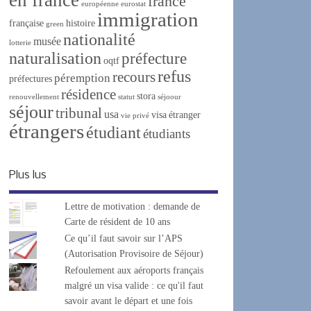
france
européenne
eurostat
immigration
française
histoire
green
nationalité
musée
lotterie
naturalisation
préfecture
oqtf
refus
recours
péremption
préfectures
résidence
stora
renouvellement
statut
séjoour
séjour
tribunal
usa
visa
étranger
vie privé
étrangers
étudiant
étudiants
Plus lus
Lettre de motivation : demande de
Carte de résident de 10 ans
Ce qu’il faut savoir sur l’APS
(Autorisation Provisoire de Séjour)
Refoulement aux aéroports français
malgré un visa valide : ce qu'il faut
savoir avant le départ et une fois