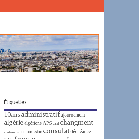
Étiquettes
administratif
10ans
ajournement
changment
algérie
APS
algériens
card
consulat
déchéance
commission
chateau
cnf
en france