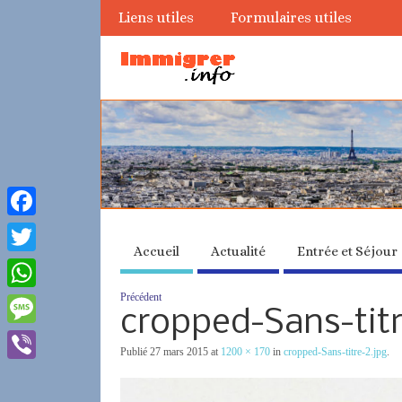
Liens utiles
Formulaires utiles
Facebook
Accueil
Actualité
Entrée et Séjour
Twitter
Précédent
WhatsApp
cropped-Sans-titr
Message
Publié
27 mars 2015
at
1200 × 170
in
cropped-Sans-titre-2.jpg
.
Viber