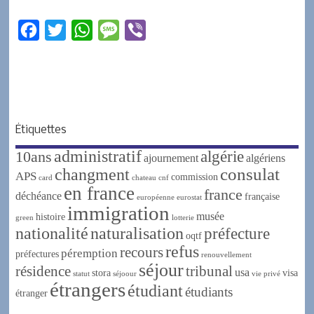
F
T
W
M
V
a
w
h
e
i
c
i
a
s
b
e
t
t
s
e
b
t
s
a
r
Étiquettes
o
e
A
g
administratif
algérie
10ans
o
r
p
e
ajournement
algériens
changment
consulat
APS
k
p
commission
card
chateau
cnf
en france
france
déchéance
française
européenne
eurostat
immigration
musée
histoire
green
lotterie
nationalité
naturalisation
préfecture
oqtf
refus
recours
péremption
préfectures
renouvellement
séjour
résidence
tribunal
usa
stora
visa
statut
séjoour
vie privé
étrangers
étudiant
étudiants
étranger