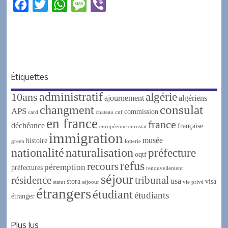
F
T
W
M
V
a
w
h
e
i
c
i
a
s
b
e
t
t
s
e
b
t
s
a
r
Étiquettes
o
e
A
g
administratif
algérie
10ans
o
r
p
e
ajournement
algériens
changment
consulat
APS
k
p
commission
card
chateau
cnf
en france
france
déchéance
française
européenne
eurostat
immigration
musée
histoire
green
lotterie
nationalité
naturalisation
préfecture
oqtf
refus
recours
péremption
préfectures
renouvellement
séjour
résidence
tribunal
usa
stora
visa
statut
séjoour
vie privé
étrangers
étudiant
étudiants
étranger
Plus lus