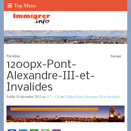
Top Menu
Précédent
Suivant
1200px-Pont-
Alexandre-III-et-
Invalides
Publié
10 décembre 2015
at
837 × 120
in
1200px-Pont-Alexandre-III-et-Invalides
.