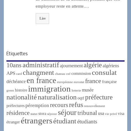
employeur reste en attente.…
Lire
Étiquettes
administratif
algérie
10ans
ajournement
algériens
changment
consulat
APS
commission
card
chateau
cnf
en france
france
déchéance
française
européenne
eurostat
immigration
musée
histoire
green
lotterie
nationalité
naturalisation
préfecture
oqtf
refus
recours
péremption
préfectures
renouvellement
séjour
résidence
tribunal
usa
stora
visa
statut
séjoour
vie privé
étrangers
étudiant
étudiants
étranger