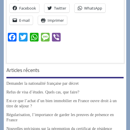
Facebook
Twitter
WhatsApp
E-mail
Imprimer
F
T
W
M
V
a
w
h
e
i
c
i
a
s
b
e
t
t
s
e
Articles récents
b
t
s
a
r
o
e
A
g
Demander la nationalité française par décret
o
r
p
e
Refus de visa d’études. Quels cas, que faire?
k
p
Est-ce que l’achat d’un bien immobilier en France ouvre droit à un
titre de séjour ?
Régularisation, l’importance de garder les preuves de présence en
France
Nouvelles précisions sur la péremption du certificat de résidence