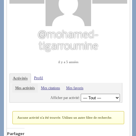
@mohamed-
tigarroumine
il y a 5 années
Profil
Activités
Mes activités
Mes citations
Mes favoris
Afficher par activité:
Aucune activité n'a été trouvée. Utilisez un autre filtre de recherche.
Partager