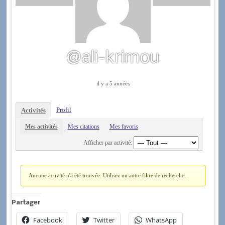
@ali-krimou
il y a 5 années
Profil
Activités
Mes activités
Mes citations
Mes favoris
Afficher par activité:
Aucune activité n'a été trouvée. Utilisez un autre filtre de recherche.
Partager
Facebook
Twitter
WhatsApp