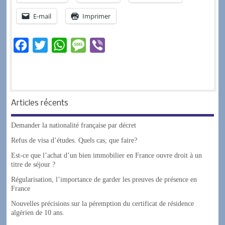
E-mail
Imprimer
F
T
W
M
V
a
w
h
e
i
c
i
a
s
b
e
t
t
s
e
Articles récents
b
t
s
a
r
o
e
A
g
Demander la nationalité française par décret
o
r
p
e
Refus de visa d’études. Quels cas, que faire?
k
p
Est-ce que l’achat d’un bien immobilier en France ouvre droit à un
titre de séjour ?
Régularisation, l’importance de garder les preuves de présence en
France
Nouvelles précisions sur la péremption du certificat de résidence
algérien de 10 ans.