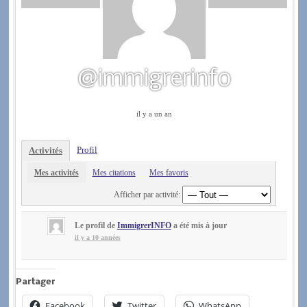
@immigrerinfo
il y a un an
Profil
Activités
Mes activités
Mes citations
Mes favoris
Afficher par activité:
Le profil de
ImmigrerINFO
a été mis à jour
il y a 10 années
Partager
Facebook
Twitter
WhatsApp