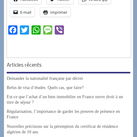
E-mail
Imprimer
F
T
W
M
V
a
w
h
e
i
c
i
a
s
b
e
t
t
s
e
Articles récents
b
t
s
a
r
o
e
A
g
Demander la nationalité française par décret
o
r
p
e
Refus de visa d’études. Quels cas, que faire?
k
p
Est-ce que l’achat d’un bien immobilier en France ouvre droit à un
titre de séjour ?
Régularisation, l’importance de garder les preuves de présence en
France
Nouvelles précisions sur la péremption du certificat de résidence
algérien de 10 ans.