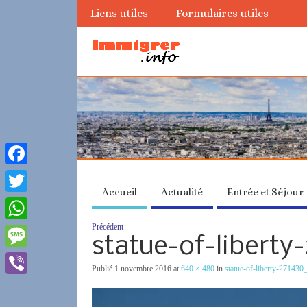
Liens utiles
Formulaires utiles
Facebook
Accueil
Actualité
Entrée et Séjour
Twitter
Précédent
WhatsApp
statue-of-libert
Message
Publié
1 novembre 2016
at
640 × 480
in
statue-of-liberty-271430
Viber