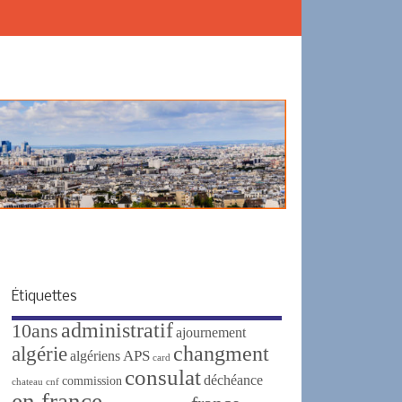
Étiquettes
administratif
10ans
ajournement
changment
algérie
APS
algériens
card
consulat
déchéance
commission
chateau
cnf
en france