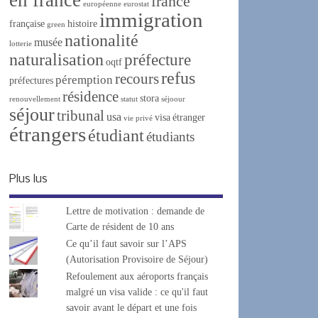
france
européenne
eurostat
immigration
française
histoire
green
nationalité
musée
lotterie
naturalisation
préfecture
oqtf
refus
recours
péremption
préfectures
résidence
stora
renouvellement
statut
séjoour
séjour
tribunal
usa
visa
étranger
vie privé
étrangers
étudiant
étudiants
Plus lus
Lettre de motivation : demande de
Carte de résident de 10 ans
Ce qu’il faut savoir sur l’APS
(Autorisation Provisoire de Séjour)
Refoulement aux aéroports français
malgré un visa valide : ce qu'il faut
savoir avant le départ et une fois