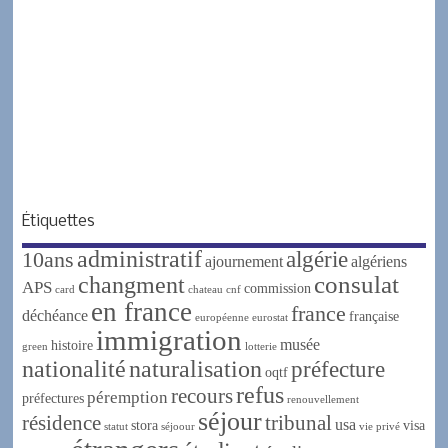
Étiquettes
administratif
algérie
10ans
ajournement
algériens
changment
consulat
APS
commission
card
chateau
cnf
en france
france
déchéance
française
européenne
eurostat
immigration
musée
histoire
green
lotterie
nationalité
naturalisation
préfecture
oqtf
refus
recours
péremption
préfectures
renouvellement
séjour
résidence
tribunal
usa
stora
visa
statut
séjoour
vie privé