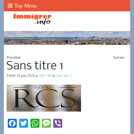
Top Menu
Précédent
Suivant
Sans titre 1
Publié
16 juin 2016
at
249 × 90
in
Sans titre 1
.
F
T
W
M
V
a
w
h
e
i