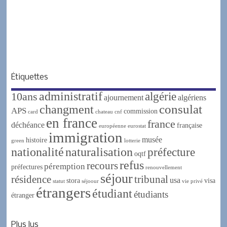
Étiquettes
administratif
algérie
10ans
ajournement
algériens
changment
consulat
APS
commission
card
chateau
cnf
en france
france
déchéance
française
européenne
eurostat
immigration
musée
histoire
green
lotterie
nationalité
naturalisation
préfecture
oqtf
refus
recours
péremption
préfectures
renouvellement
séjour
résidence
tribunal
usa
stora
visa
statut
séjoour
vie privé
étrangers
étudiant
étudiants
étranger
Plus lus