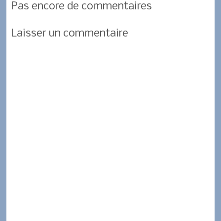
Pas encore de commentaires
b
t
s
a
r
o
e
A
g
Laisser un commentaire
o
r
p
e
k
p